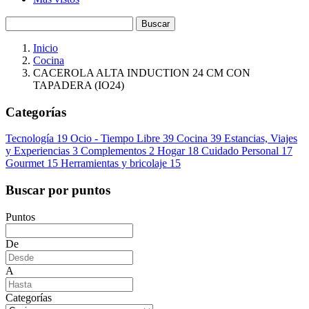
Buscar
Inicio
Cocina
CACEROLA ALTA INDUCTION 24 CM CON
TAPADERA (IO24)
Categorías
Tecnología
19
Ocio - Tiempo Libre
39
Cocina
39
Estancias, Viajes
y Experiencias
3
Complementos
2
Hogar
18
Cuidado Personal
17
Gourmet
15
Herramientas y bricolaje
15
Buscar por puntos
Puntos
De
A
Categorías